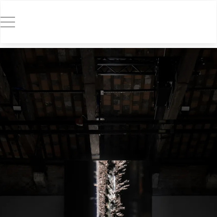
SIGURÐUR GUÐJÓNSSON