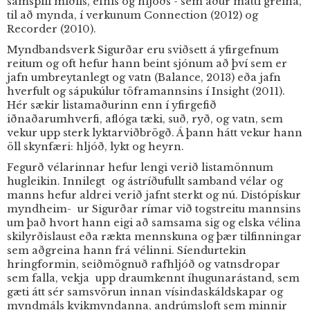
samspili miðils, efnis og hljóðs - sem áður mátti greina,
til að mynda, í verkunum Connection (2012) og
Recorder (2010).
Myndbandsverk Sigurðar eru sviðsett á yfirgefnum
reitum og oft hefur hann beint sjónum að því sem er
jafn umbreytanlegt og vatn (Balance, 2013) eða jafn
hverfult og sápukúlur töframannsins í Insight (2011).
Hér sækir listamaðurinn enn í yfirgefið
iðnaðarumhverfi, aflóga tæki, suð, ryð, og vatn, sem
vekur upp sterk lyktarviðbrögð. Á þann hátt vekur hann
öll skynfæri: hljóð, lykt og heyrn.
Fegurð vélarinnar hefur lengi verið listamönnum
hugleikin. Innilegt og ástríðufullt samband vélar og
manns hefur aldrei verið jafnt sterkt og nú. Distópískur
myndheim- ur Sigurðar rímar við togstreitu mannsins
um það hvort hann eigi að samsama sig og elska vélina
skilyrðislaust eða rækta mennskuna og þær tilfinningar
sem aðgreina hann frá vélinni. Síendurtekin
hringformin, seiðmögnuð rafhljóð og vatnsdropar
sem falla, vekja upp draumkennt íhugunarástand, sem
gæti átt sér samsvörun innan vísindaskáldskapar og
myndmáls kvikmyndanna, andrúmsloft sem minnir