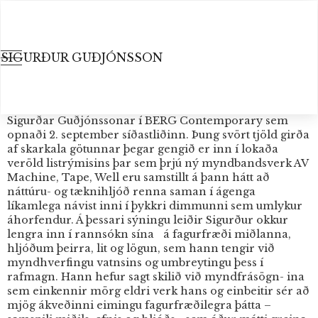
SIGURÐUR GUÐJÓNSSON
Segulmögnun minninganna
Tíminn og mennskan gæti verið yfirskrift sýningar
Sigurðar Guðjónssonar í BERG Contemporary sem
opnaði 2. september síðastliðinn. Þung svört tjöld girða
af skarkala götunnar þegar gengið er inn í lokaða
veröld listrýmisins þar sem þrjú ný myndbandsverk AV
Machine, Tape, Well eru samstillt á þann hátt að
náttúru- og tæknihljóð renna saman í ágenga
líkamlega návist inni í þykkri dimmunni sem umlykur
áhorfendur. Á þessari sýningu leiðir Sigurður okkur
lengra inn í rannsókn sína á fagurfræði miðlanna,
hljóðum þeirra, lit og lögun, sem hann tengir við
myndhverfingu vatnsins og umbreytingu þess í
rafmagn. Hann hefur sagt skilið við myndfrásögn- ina
sem einkennir mörg eldri verk hans og einbeitir sér að
mjög ákveðinni eimingu fagurfræðilegra þátta –