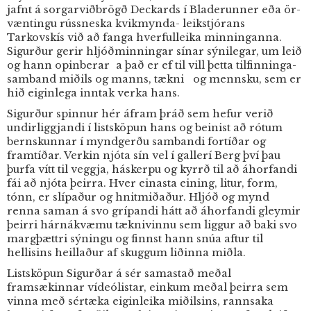
jafnt á sorgarviðbrögð Deckards í Bladerunner eða ör-
væntingu rússneska kvikmynda- leikstjórans
Tarkovskís við að fanga hverfulleika minninganna.
Sigurður gerir hljóðminningar sínar sýnilegar, um leið
og hann opinberar a það er ef til vill þetta tilfinninga-
samband miðils og manns, tækni og mennsku, sem er
hið eiginlega inntak verka hans.
Sigurður spinnur hér áfram þráð sem hefur verið
undirliggjandi í listsköpun hans og beinist að rótum
bernskunnar í myndgerðu sambandi fortíðar og
framtíðar. Verkin njóta sín vel í gallerí Berg því þau
þurfa vítt til veggja, háskerpu og kyrrð til að áhorfandi
fái að njóta þeirra. Hver einasta eining, litur, form,
tónn, er slípaður og hnitmiðaður. Hljóð og mynd
renna saman á svo grípandi hátt að áhorfandi gleymir
þeirri hárnákvæmu tæknivinnu sem liggur að baki svo
margþættri sýningu og finnst hann snúa aftur til
hellisins heillaður af skuggum liðinna miðla.
Listsköpun Sigurðar á sér samastað meðal
framsækinnar vídeólistar, einkum meðal þeirra sem
vinna með sértæka eiginleika miðilsins, rannsaka